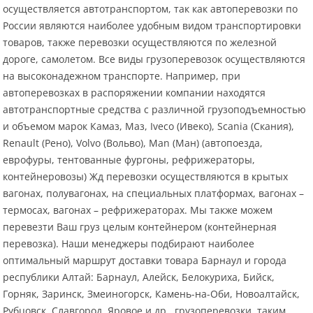
осуществляется автотранспортом, так как автоперевозки по
России являются наиболее удобным видом транспортировки
товаров, также перевозки осуществляются по железной
дороге, самолетом. Все виды грузоперевозок осуществляются
на высоконадежном транспорте. Например, при
автоперевозках в распоряжении компании находятся
автотранспортные средства с различной грузоподъемностью
и объемом марок Камаз, Маз, Iveco (Ивеко), Scania (Скания),
Renault (Рено), Volvo (Вольво), Man (Ман) (автопоезда,
еврофуры, тентованные фургоны, рефрижераторы,
контейнеровозы) Жд перевозки осуществляются в крытых
вагонах, полувагонах, на специальных платформах, вагонах –
термосах, вагонах – рефрижераторах. Мы также можем
перевезти Ваш груз целым контейнером (контейнерная
перевозка). Наши менеджеры подбирают наиболее
оптимальный маршрут доставки товара Барнаул и города
республики Алтай: Барнаул, Алейск, Белокуриха, Бийск,
Горняк, Заринск, Змеиногорск, Камень-на-Оби, Новоалтайск,
Рубцовск, Славгород, Яровое и др., грузоперевозки, таким