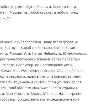
опейск, Коркино, Куса, Кыштым, Магнитогорск,
ань — Москва (из любой страны, в любую точку
) и др.
речные, авиаперевозки). Чаще всего грузовые
к, Златоуст, Карабаш, Карталы, Касли, Катав-
инск, Троицк, Усть-Катав, Чебаркуль, Южноуральск,
дом транспортировки товаров, также перевозки
анспорте. Например, при автоперевозках в
з, Маз, Iveco (Ивеко), Scania (Скания), Renault
 Жд перевозки осуществляются в крытых вагонах,
езти Ваш груз целым контейнером (контейнерная
бинской области: Аша, Бакал, Верхнеуральск,
ым, Магнитогорск, Миасс, Миньяр, Нязепетровск,
им образом, осуществляются по индивидуальной