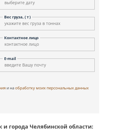
Уфа
Улан-Удэ
Чита
Черкесск
Вес груза, ( т )
Элиста
Ярославль
Контактное лицо
E-mail
ния
и на
обработку моих персональных данных
к и города Челябинской области: