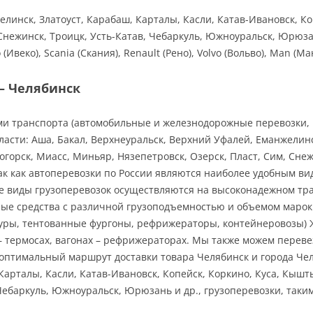
елинск, Златоуст, Карабаш, Карталы, Касли, Катав-Ивановск, К
 Снежинск, Троицк, Усть-Катав, Чебаркуль, Южноуральск, Юрюз
веко), Scania (Скания), Renault (Рено), Volvo (Вольво), Man (Ман
— Челябинск
ами транспорта (автомобильные и железнодорожные перевозки, 
ласти: Аша, Бакал, Верхнеуральск, Верхний Уфалей, Еманжелинс
горск, Миасс, Миньяр, Нязепетровск, Озерск, Пласт, Сим, Снеж
ак как автоперевозки по России являются наиболее удобным ви
се виды грузоперевозок осуществляются на высоконадежном тр
 средства с различной грузоподъемностью и объемом марок Кама
врофуры, тентованные фургоны, рефрижераторы, контейнеровозы)
 – термосах, вагонах – рефрижераторах. Мы также можем перев
птимальный маршрут доставки товара Челябинск и города Челя
Карталы, Касли, Катав-Ивановск, Копейск, Коркино, Куса, Кышт
, Чебаркуль, Южноуральск, Юрюзань и др., грузоперевозки, так