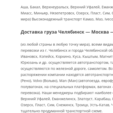
Аша, Бакал, Верхнеуральск, Верхний Уфалей, Еманж
Миасс, Миньяр, Нязепетровск, Озерск, Пласт, Сим,
мира) Высоконадежный транспорт Камаз, Маз, Iveco (И
Доставка груза Челябинск — Москва 
(из любой страны в любую точку мира), всеми вид
перевозки из г. Челябинск и города Челябинской об
Ивановск, Копейск, Коркино, Куса, Кыштым, Магнито
Юрюзань и др. осуществляется автотранспортом, т
осуществляются по железной дороге, самолетом. В
распоряжении компании находятся автотранспортные
(Рено), Volvo (Вольво), Man (Ман) (автопоезда, е
полувагонах, на специальных платформах, вагонах
перевозка). Наши менеджеры подбирают наиболее о
Верхний Уфалей, Еманжелинск, Златоуст, Карабаш, 
Озерск, Пласт, Сим, Снежинск, Троицк, Усть-Катав
тщательно продуманной транспортной схеме.