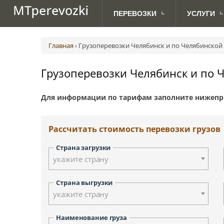
ПЕРЕВОЗКИ
УСЛУГИ
МЕЖДУНАРОДНЫЕ
ДЛЯ
Авиаперевозки грузов
Абакан
Австрия (Вена)
Ав
ПЕРЕВОЗКИ ПО РОССИИ
АВТОВЛАДЕЛЬЦЕВ
ПЕРЕВОЗКИ
Главная
›
Грузоперевозки Челябинск и по Челябинской
Грузоперевозки с TIRом и CMR
Анадырь
Великобритания (Лондон)
Ж.
Доставка посылок
Биробиджан
Дания (Копенгаген)
Грузоперевозки Челябинск и по 
Морские грузоперевозки
Владивосток
Латвия (Рига)
Сборные грузоперевозки
Дудинка
Норвегия (Осло)
Для информации по тарифам заполните нижепр
Йошкар-Ола
Сербия (Белград)
Курган
Финляндия (Хельсинки)
Киров
Швеция (Стокгольм)
Рассчитать стоимость перевозки грузов
Красноярск
Москва
Страна загрузки
Новосибирск
укажите страну
Петрозаводск
Палана
Страна выгрузки
укажите страну
Санкт-Петербург
Смоленск
Наименование груза
Тверь