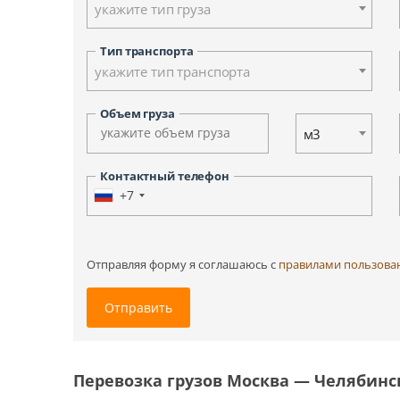
укажите тип груза
Ульяновск
Ханты-Мансийск
Тип транспорта
Южно-Сахалинск
укажите тип транспорта
Другие города
Объем груза
м3
Контактный телефон
+7
Отправляя форму я соглашаюсь c
правилами пользова
Отправить
Перевозка грузов Москва — Челябинс