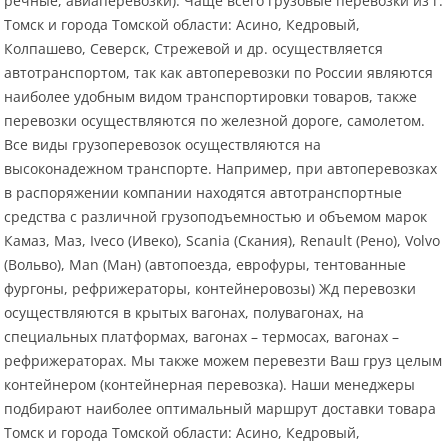
речные, авиаперевозки). Чаще всего грузовые перевозки из г.
Томск и города Томской области: Асино, Кедровый,
Колпашево, Северск, Стрежевой и др. осуществляется
автотранспортом, так как автоперевозки по России являются
наиболее удобным видом транспортировки товаров, также
перевозки осуществляются по железной дороге, самолетом.
Все виды грузоперевозок осуществляются на
высоконадежном транспорте. Например, при автоперевозках
в распоряжении компании находятся автотранспортные
средства с различной грузоподъемностью и объемом марок
Камаз, Маз, Iveco (Ивеко), Scania (Скания), Renault (Рено), Volvo
(Вольво), Man (Ман) (автопоезда, еврофуры, тентованные
фургоны, рефрижераторы, контейнеровозы) Жд перевозки
осуществляются в крытых вагонах, полувагонах, на
специальных платформах, вагонах – термосах, вагонах –
рефрижераторах. Мы также можем перевезти Ваш груз целым
контейнером (контейнерная перевозка). Наши менеджеры
подбирают наиболее оптимальный маршрут доставки товара
Томск и города Томской области: Асино, Кедровый,