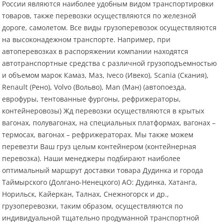
России являются наиболее удобным видом транспортировки
товаров, также перевозки осуществляются по железной
дороге, самолетом. Все виды грузоперевозок осуществляются
на высоконадежном транспорте. Например, при
автоперевозках в распоряжении компании находятся
автотранспортные средства с различной грузоподъемностью
и объемом марок Камаз, Маз, Iveco (Ивеко), Scania (Скания),
Renault (Рено), Volvo (Вольво), Man (Ман) (автопоезда,
еврофуры, тентованные фургоны, рефрижераторы,
контейнеровозы) Жд перевозки осуществляются в крытых
вагонах, полувагонах, на специальных платформах, вагонах –
термосах, вагонах – рефрижераторах. Мы также можем
перевезти Ваш груз целым контейнером (контейнерная
перевозка). Наши менеджеры подбирают наиболее
оптимальный маршрут доставки товара Дудинка и города
Таймырского (Долгано-Ненецкого) АО: Дудинка, Хатанга,
Норильск, Кайеркан, Талнах, Снежногорск и др.,
грузоперевозки, таким образом, осуществляются по
индивидуальной тщательно продуманной транспортной