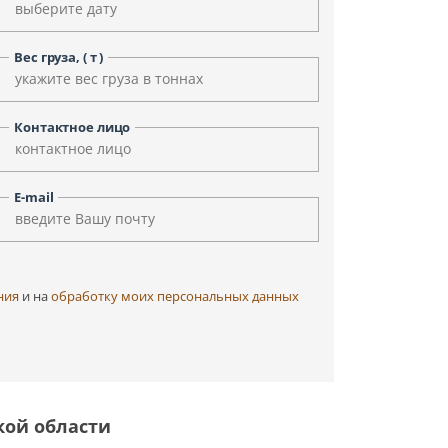
Уфа
Улан-Удэ
Чита
Черкесск
Вес груза, ( т )
Элиста
Ярославль
Контактное лицо
E-mail
ния
и на
обработку моих персональных данных
кой области