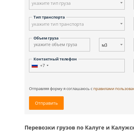
укажите тип груза
Ульяновск
Ханты-Мансийск
Тип транспорта
Южно-Сахалинск
укажите тип транспорта
Другие города
Объем груза
м3
Контактный телефон
+7
Отправляя форму я соглашаюсь c
правилами пользова
Отправить
Перевозки грузов по Калуге и Калужс