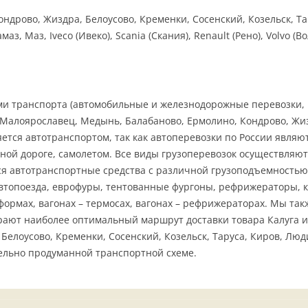
дрово, Жиздра, Белоусово, Кременки, Сосенский, Козельск, Та
 Маз, Iveco (Ивеко), Scania (Скания), Renault (Рено), Volvo (Во
ами транспорта (автомобильные и железнодорожные перевозки, 
: Малоярославец, Медынь, Балабаново, Ермолино, Кондрово, Жиз
яется автотранспортом, так как автоперевозки по России явл
зной дороге, самолетом. Все виды грузоперевозок осуществляю
 автотранспортные средства с различной грузоподъемностью и 
н) (автопоезда, еврофуры, тентованные фургоны, рефрижераторы
тформах, вагонах – термосах, вагонах – рефрижераторах. Мы т
ают наиболее оптимальный маршрут доставки товара Калуга и 
елоусово, Кременки, Сосенский, Козельск, Таруса, Киров, Люди
ельно продуманной транспортной схеме.