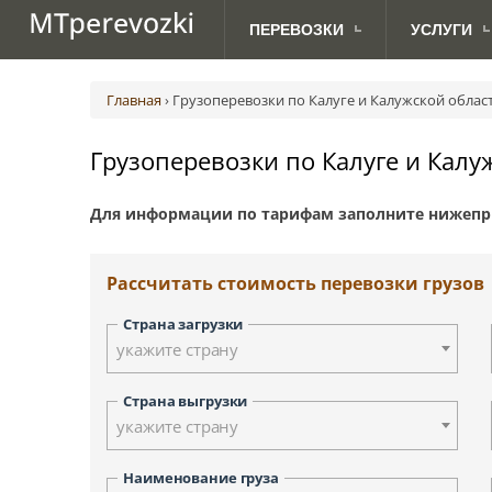
ПЕРЕВОЗКИ
УСЛУГИ
МЕЖДУНАРОДНЫЕ
ДЛЯ
Авиаперевозки грузов
Абакан
Австрия (Вена)
Ав
ПЕРЕВОЗКИ ПО РОССИИ
АВТОВЛАДЕЛЬЦЕВ
ПЕРЕВОЗКИ
Главная
›
Грузоперевозки по Калуге и Калужской облас
Грузоперевозки с TIRом и CMR
Анадырь
Великобритания (Лондон)
Ж.
Доставка посылок
Биробиджан
Дания (Копенгаген)
Грузоперевозки по Калуге и Калу
Морские грузоперевозки
Владивосток
Латвия (Рига)
Сборные грузоперевозки
Дудинка
Норвегия (Осло)
Для информации по тарифам заполните нижепр
Йошкар-Ола
Сербия (Белград)
Курган
Финляндия (Хельсинки)
Киров
Швеция (Стокгольм)
Рассчитать стоимость перевозки грузов
Красноярск
Москва
Страна загрузки
Новосибирск
укажите страну
Петрозаводск
Палана
Страна выгрузки
укажите страну
Санкт-Петербург
Смоленск
Наименование груза
Тверь