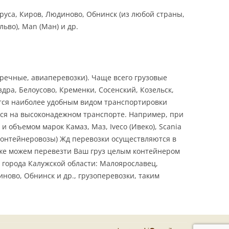
руса, Киров, Людиново, Обнинск (из любой страны,
льво), Man (Ман) и др.
речные, авиаперевозки). Чаще всего грузовые
дра, Белоусово, Кременки, Сосенский, Козельск,
яются наиболее удобным видом транспортировки
тся на высоконадежном транспорте. Например, при
объемом марок Камаз, Маз, Iveco (Ивеко), Scania
, контейнеровозы) Жд перевозки осуществляются в
акже можем перевезти Ваш груз целым контейнером
города Калужской области: Малоярославец,
ново, Обнинск и др., грузоперевозки, таким