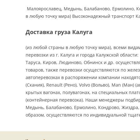
Малоярославец, Медынь, Балабаново, Ермолино, Кон
в любую точку мира) Высоконадежный транспорт Камаз,
Доставка груза Калуга
(из любой страны в любую точку мира), всеми вид
перевозки из г. Калуга и города Калужской области
Таруса, Киров, Людиново, Обнинск и др. осуществл
товаров, также перевозки осуществляются по желе
автоперевозках в распоряжении компании находятся
(Скания), Renault (Рено), Volvo (Вольво), Man (Ма
крытых вагонах, полувагонах, на специальных пла
(контейнерная перевозка). Наши менеджеры подбир
Медынь, Балабаново, Ермолино, Кондрово, Жиздра, Б
образом, осуществляются по индивидуальной тщат