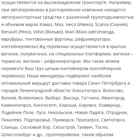
осуществляются на высоконадежном транспорте. Например,
при автоперевозках в распоряжении компании находятся
автотранспортные средства с различной грузоподъемностью
и объемом марок Камаз, Маз, Iveco (Ивеко), Scania (Скания),
Renault (Рено), Volvo (Вольво), Man (Ман) (автопоезда,
еврофуры, тентованные фургоны, рефрижераторы,
контейнеровозы) Жд перевозки осуществляются в крытых
вагонах, полувагонах, на специальных платформах, вагонах –
термосах, вагонах – рефрижераторах. Мы также можем
перевезти Ваш груз целым контейнером (контейнерная
перевозка). Наши менеджеры подбирают наиболее
оптимальный маршрут доставки товара Санкт-Петербурга и
городов Ленинградской области: Бокситогорск, Волосово,
Волхов, Всеволожск, Выборг, Высоцк, Гатчина, Ивангород,
Каменногорск, Кингисепп, Кириши, Кировск, Коммунар,
Лодейное Поле, Луга, Никольское, Новая Ладога, Отрадное,
Пикалево, Подпорожье, Приморск, Приозерск, Светогорск,
Сланцы, Сосновый Бор, Сясьстрой, Тихвин, Тосно,
Шлиссельбург и др., грузоперевозки, таким образом,