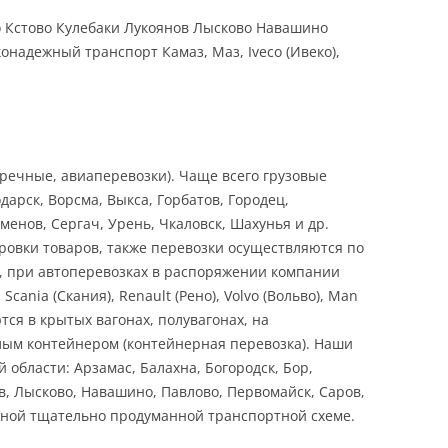
о Кстово Кулебаки Лукоянов Лысково Навашино
надежный транспорт Камаз, Маз, Iveco (Ивеко),
речные, авиаперевозки). Чаще всего грузовые
дарск, Ворсма, Выкса, Горбатов, Городец,
менов, Сергач, Урень, Чкаловск, Шахунья и др.
ровки товаров, также перевозки осуществляются по
, при автоперевозках в распоряжении компании
ania (Скания), Renault (Рено), Volvo (Вольво), Man
ся в крытых вагонах, полувагонах, на
елым контейнером (контейнерная перевозка). Наши
бласти: Арзамас, Балахна, Богородск, Бор,
ов, Лысково, Навашино, Павлово, Первомайск, Саров,
льной тщательно продуманной транспортной схеме.