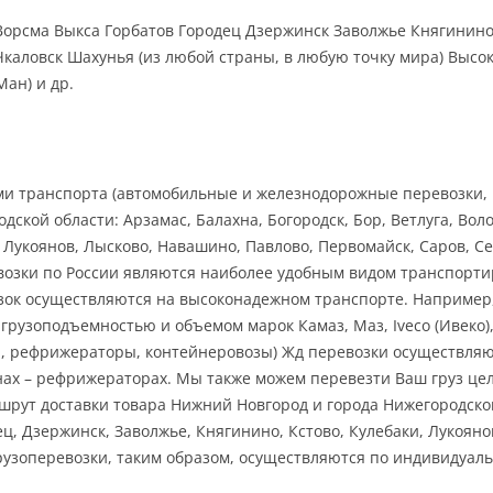
 Ворсма Выкса Горбатов Городец Дзержинск Заволжье Княгинин
аловск Шахунья (из любой страны, в любую точку мира) Высоко
Ман) и др.
ами транспорта (автомобильные и железнодорожные перевозки, 
ской области: Арзамас, Балахна, Богородск, Бор, Ветлуга, Воло
 Лукоянов, Лысково, Навашино, Павлово, Первомайск, Саров, Се
евозки по России являются наиболее удобным видом транспорти
озок осуществляются на высоконадежном транспорте. Например
узоподъемностью и объемом марок Камаз, Маз, Iveco (Ивеко), Sc
ы, рефрижераторы, контейнеровозы) Жд перевозки осуществляют
онах – рефрижераторах. Мы также можем перевезти Ваш груз ц
т доставки товара Нижний Новгород и города Нижегородской о
дец, Дзержинск, Заволжье, Княгинино, Кстово, Кулебаки, Лукоян
 грузоперевозки, таким образом, осуществляются по индивидуа