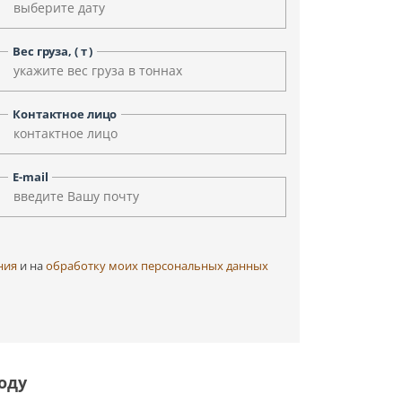
Уфа
Улан-Удэ
Чита
Черкесск
Вес груза, ( т )
Элиста
Ярославль
Контактное лицо
E-mail
ния
и на
обработку моих персональных данных
оду