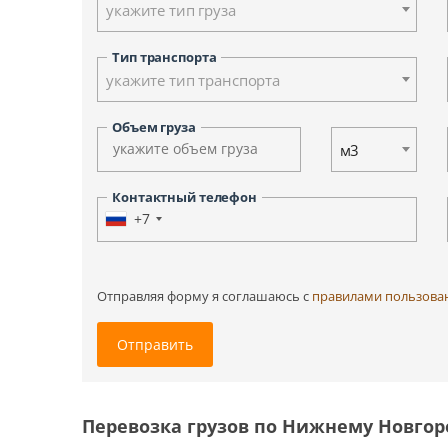
укажите тип груза
Ульяновск
Ханты-Мансийск
Тип транспорта
Южно-Сахалинск
укажите тип транспорта
Другие города
Объем груза
м3
Контактный телефон
+7
Отправляя форму я соглашаюсь c
правилами пользова
Отправить
Перевозка грузов по Нижнему Новгор