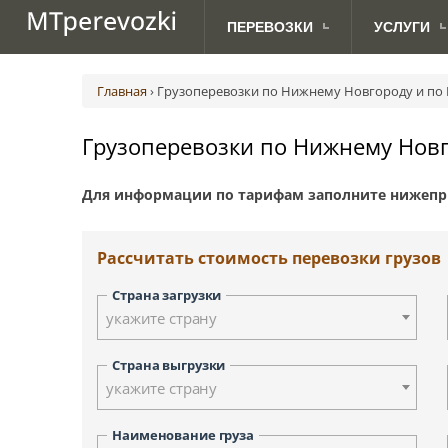
ПЕРЕВОЗКИ
УСЛУГИ
МЕЖДУНАРОДНЫЕ
ДЛЯ
Авиаперевозки грузов
Абакан
Австрия (Вена)
Ав
ПЕРЕВОЗКИ ПО РОССИИ
АВТОВЛАДЕЛЬЦЕВ
ПЕРЕВОЗКИ
Главная
›
Грузоперевозки по Нижнему Новгороду и по
Грузоперевозки с TIRом и CMR
Анадырь
Великобритания (Лондон)
Ж.
Доставка посылок
Биробиджан
Дания (Копенгаген)
Грузоперевозки по Нижнему Новг
Морские грузоперевозки
Владивосток
Латвия (Рига)
Сборные грузоперевозки
Дудинка
Норвегия (Осло)
Для информации по тарифам заполните нижепр
Йошкар-Ола
Сербия (Белград)
Курган
Финляндия (Хельсинки)
Киров
Швеция (Стокгольм)
Рассчитать стоимость перевозки грузов
Красноярск
Москва
Страна загрузки
Новосибирск
укажите страну
Петрозаводск
Палана
Страна выгрузки
укажите страну
Санкт-Петербург
Смоленск
Наименование груза
Тверь