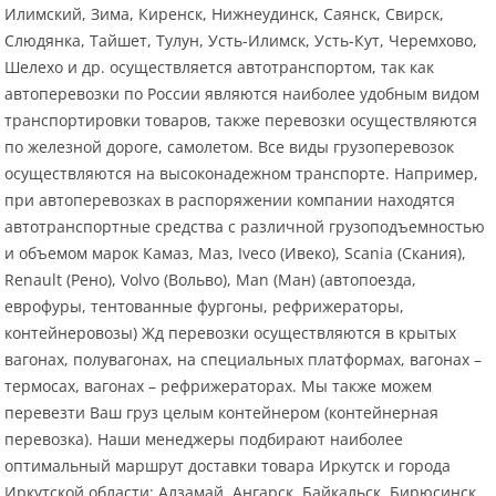
Илимский, Зима, Киренск, Нижнеудинск, Саянск, Свирск,
Слюдянка, Тайшет, Тулун, Усть-Илимск, Усть-Кут, Черемхово,
Шелехо и др. осуществляется автотранспортом, так как
автоперевозки по России являются наиболее удобным видом
транспортировки товаров, также перевозки осуществляются
по железной дороге, самолетом. Все виды грузоперевозок
осуществляются на высоконадежном транспорте. Например,
при автоперевозках в распоряжении компании находятся
автотранспортные средства с различной грузоподъемностью
и объемом марок Камаз, Маз, Iveco (Ивеко), Scania (Скания),
Renault (Рено), Volvo (Вольво), Man (Ман) (автопоезда,
еврофуры, тентованные фургоны, рефрижераторы,
контейнеровозы) Жд перевозки осуществляются в крытых
вагонах, полувагонах, на специальных платформах, вагонах –
термосах, вагонах – рефрижераторах. Мы также можем
перевезти Ваш груз целым контейнером (контейнерная
перевозка). Наши менеджеры подбирают наиболее
оптимальный маршрут доставки товара Иркутск и города
Иркутской области: Алзамай, Ангарск, Байкальск, Бирюсинск,