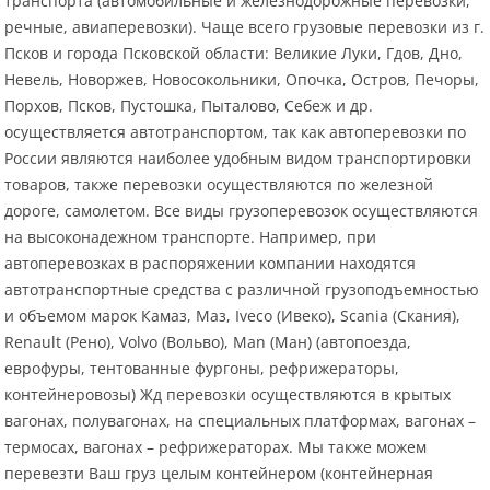
транспорта (автомобильные и железнодорожные перевозки,
речные, авиаперевозки). Чаще всего грузовые перевозки из г.
Псков и города Псковской области: Великие Луки, Гдов, Дно,
Невель, Новоржев, Новосокольники, Опочка, Остров, Печоры,
Порхов, Псков, Пустошка, Пыталово, Себеж и др.
осуществляется автотранспортом, так как автоперевозки по
России являются наиболее удобным видом транспортировки
товаров, также перевозки осуществляются по железной
дороге, самолетом. Все виды грузоперевозок осуществляются
на высоконадежном транспорте. Например, при
автоперевозках в распоряжении компании находятся
автотранспортные средства с различной грузоподъемностью
и объемом марок Камаз, Маз, Iveco (Ивеко), Scania (Скания),
Renault (Рено), Volvo (Вольво), Man (Ман) (автопоезда,
еврофуры, тентованные фургоны, рефрижераторы,
контейнеровозы) Жд перевозки осуществляются в крытых
вагонах, полувагонах, на специальных платформах, вагонах –
термосах, вагонах – рефрижераторах. Мы также можем
перевезти Ваш груз целым контейнером (контейнерная