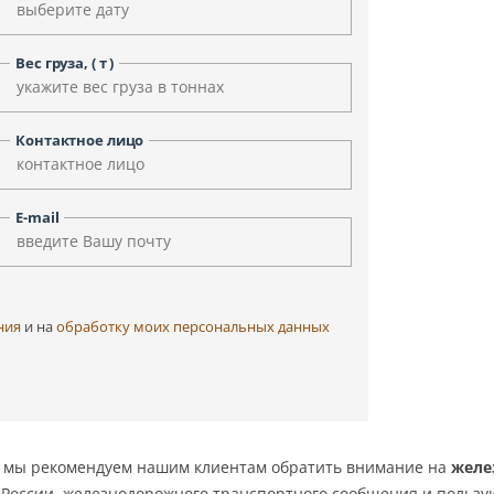
Уфа
Улан-Удэ
Чита
Черкесск
Вес груза, ( т )
Элиста
Ярославль
Контактное лицо
E-mail
ния
и на
обработку моих персональных данных
ой, мы рекомендуем нашим клиентам обратить внимание на
желе
а России, железнодорожного транспортного сообщения и польз