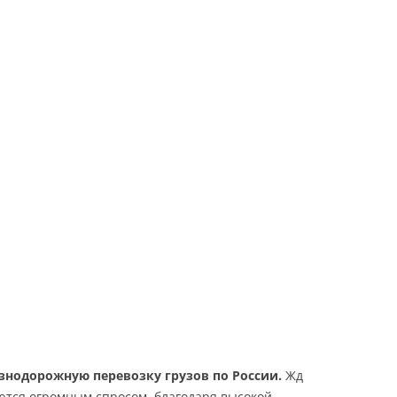
Хабаровск
Челябинск
Якутск
знодорожную перевозку грузов по России.
Жд
уются огромным спросом, благодаря высокой