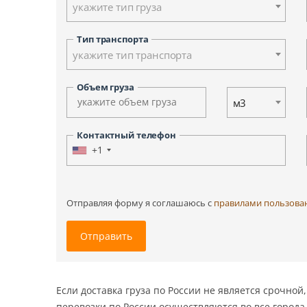
укажите тип груза
Ульяновск
Ханты-Мансийск
Тип транспорта
Южно-Сахалинск
укажите тип транспорта
Другие города
Объем груза
м3
Контактный телефон
+1
Отправляя форму я соглашаюсь c
правилами пользова
Отправить
Если доставка груза по России не является срочн
перевозки по России осуществляются во все город