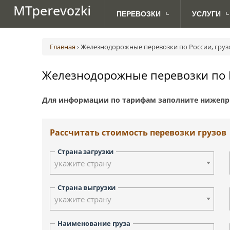
ПЕРЕВОЗКИ
УСЛУГИ
МЕЖДУНАРОДНЫЕ
ДЛЯ
Авиаперевозки грузов
Абакан
Австрия (Вена)
Ав
ПЕРЕВОЗКИ ПО РОССИИ
АВТОВЛАДЕЛЬЦЕВ
ПЕРЕВОЗКИ
Главная
›
Железнодорожные перевозки по России, груз
Грузоперевозки с TIRом и CMR
Анадырь
Великобритания (Лондон)
Ж.
Доставка посылок
Биробиджан
Дания (Копенгаген)
Железнодорожные перевозки по Р
Морские грузоперевозки
Владивосток
Латвия (Рига)
Сборные грузоперевозки
Дудинка
Норвегия (Осло)
Для информации по тарифам заполните нижепр
Йошкар-Ола
Сербия (Белград)
Курган
Финляндия (Хельсинки)
Киров
Швеция (Стокгольм)
Рассчитать стоимость перевозки грузов
Красноярск
Москва
Страна загрузки
Новосибирск
укажите страну
Петрозаводск
Палана
Страна выгрузки
укажите страну
Санкт-Петербург
Смоленск
Наименование груза
Тверь