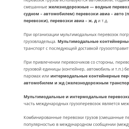
смешанные
железнодорожные — водные перевозки
судном – автомобилем) перевозки авиа – авто 
перевозки), перевозки авиа – ж. д
и т.д.
При организации мультимодальных перевозок погру
грузовладельца.
Мультимодальные контейнерны
транспорт с последующей доставкой грузоотправи
При привлечении перевозчиков со стороны, перев
грузовой единицы (контейнер, автомобиль и т.п.) 
паромах или
интермодальные контейнерные пе
автомобилем и жд (железнодорожным транспо
Мультимодальные и интермодальные перевозк
часть
международных грузоперевозок является
меж
Комбинированные перевозки грузов (смешанные пе
популярностью в международном сообщении (межд