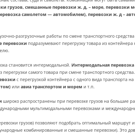
 грузов, смешанные перевозки ж. д. – море, перевозки мо
(перевозка самолетом — автомобилем), перевозки ж. д – а
зочно-разгрузочные работы по смене транспортного средства
е перевозки
подразумевают перегрузку товара из контейнер
телю.
озка становится интермодальной.
Интермодальная перевозка 
без перегрузки самого товара при смене транспортного средств
ревозки
с перегрузкой контейнера с одного вида транспорта н
ртом)
или
авиа транспортом и морем
и т.п.
и
широко распространены при перевозке грузов на большие р
дународными мультимодальными перевозками и международн
ревозки грузов)
позволяют подобрать оптимальный маршрут и 
ународные комбинированные и смешанные перевозки). Это до