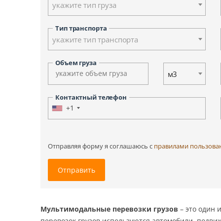
укажите тип груза
Ульяновск
Ханты-Мансийск
Тип транспорта
Южно-Сахалинск
укажите тип транспорта
Другие города
Объем груза
м3
Контактный телефон
+1
Отправляя форму я соглашаюсь c
правилами пользова
Отправить
Мультимодальные перевозки грузов
– это один 
перевозок грузов
используются автомобили, подвиж