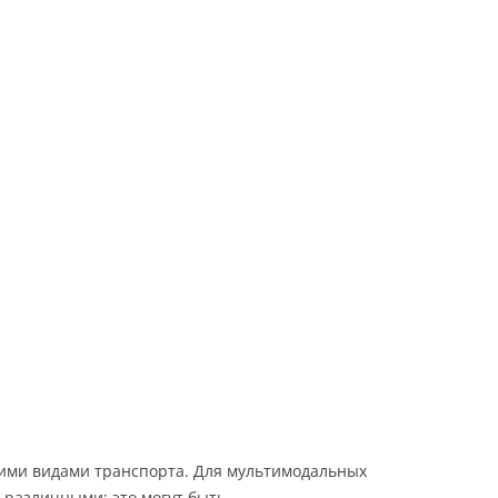
Хабаровск
Челябинск
Якутск
кими видами транспорта. Для мультимодальных
 различными: это могут быть