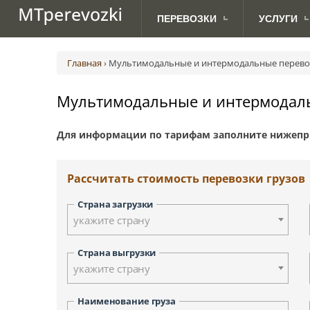
ПЕРЕВОЗКИ
УСЛУГИ
МЕЖДУНАРОДНЫЕ
ДЛЯ
Авиаперевозки грузов
Абакан
Австрия (Вена)
Ав
ПЕРЕВОЗКИ ПО РОССИИ
АВТОВЛАДЕЛЬЦЕВ
ПЕРЕВОЗКИ
Главная
›
Мультимодальные и интермодальные перево
Грузоперевозки с TIRом и CMR
Анадырь
Великобритания (Лондон)
Ж.
Доставка посылок
Биробиджан
Дания (Копенгаген)
Мультимодальные и интермодал
Морские грузоперевозки
Владивосток
Латвия (Рига)
Сборные грузоперевозки
Дудинка
Норвегия (Осло)
Для информации по тарифам заполните нижепр
Йошкар-Ола
Сербия (Белград)
Курган
Финляндия (Хельсинки)
Киров
Швеция (Стокгольм)
Рассчитать стоимость перевозки грузов
Красноярск
Москва
Страна загрузки
Новосибирск
укажите страну
Петрозаводск
Палана
Страна выгрузки
укажите страну
Санкт-Петербург
Смоленск
Наименование груза
Тверь