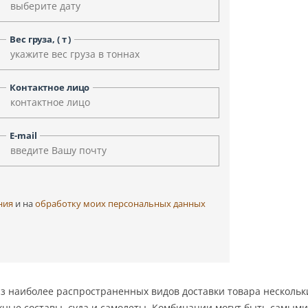
Уфа
Улан-Удэ
Чита
Черкесск
Вес груза, ( т )
Элиста
Ярославль
Контактное лицо
E-mail
ния
и на
обработку моих персональных данных
из наиболее распространенных видов доставки товара несколь
ные составы, суда и самолеты. Комбинации могут быть самыми