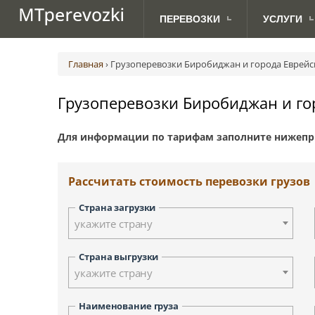
ПЕРЕВОЗКИ
УСЛУГИ
МЕЖДУНАРОДНЫЕ
ДЛЯ
Авиаперевозки грузов
Абакан
Австрия (Вена)
Ав
ПЕРЕВОЗКИ ПО РОССИИ
АВТОВЛАДЕЛЬЦЕВ
ПЕРЕВОЗКИ
Главная
›
Грузоперевозки Биробиджан и города Еврейс
Грузоперевозки с TIRом и CMR
Анадырь
Великобритания (Лондон)
Ж.
Доставка посылок
Биробиджан
Дания (Копенгаген)
Грузоперевозки Биробиджан и го
Морские грузоперевозки
Владивосток
Латвия (Рига)
Сборные грузоперевозки
Дудинка
Норвегия (Осло)
Для информации по тарифам заполните нижепр
Йошкар-Ола
Сербия (Белград)
Курган
Финляндия (Хельсинки)
Киров
Швеция (Стокгольм)
Рассчитать стоимость перевозки грузов
Красноярск
Москва
Страна загрузки
Новосибирск
укажите страну
Петрозаводск
Палана
Страна выгрузки
укажите страну
Санкт-Петербург
Смоленск
Наименование груза
Тверь