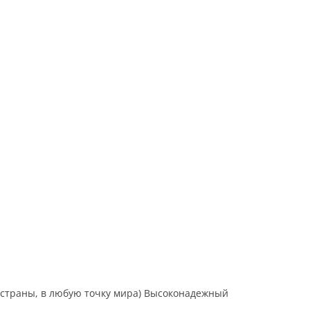
Хабаровск
Челябинск
Якутск
 страны, в любую точку мира) Высоконадежный