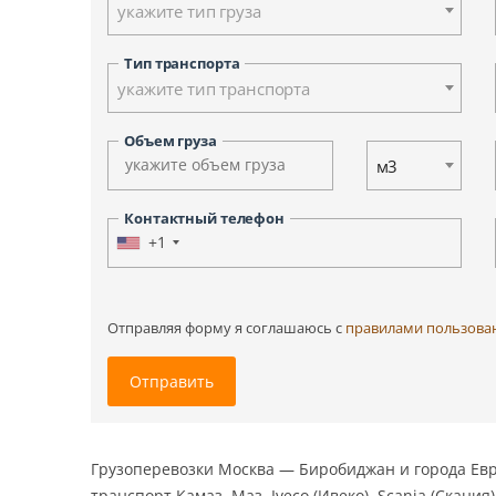
укажите тип груза
Ульяновск
Ханты-Мансийск
Тип транспорта
Южно-Сахалинск
укажите тип транспорта
Другие города
Объем груза
м3
Контактный телефон
+1
Отправляя форму я соглашаюсь c
правилами пользова
Отправить
Грузоперевозки Москва — Биробиджан и города Евр
транспорт Камаз, Маз, Iveco (Ивеко), Scania (Скания),