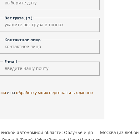
Уфа
Улан-Удэ
Чита
Черкесск
Вес груза, ( т )
Элиста
Ярославль
Контактное лицо
E-mail
ния
и на
обработку моих персональных данных
ейской автономной области: Облучье и др — Москва (из любой
 Renault (Рено), Volvo (Вольво), Man (Ман) и др.