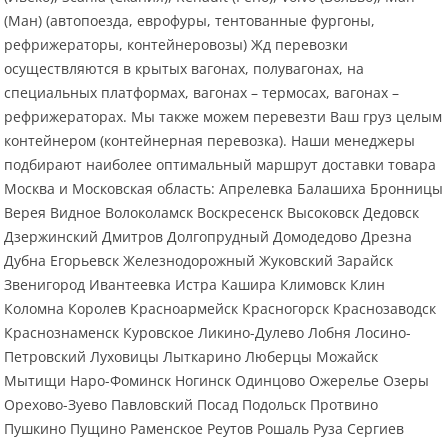
(Ман) (автопоезда, еврофуры, тентованные фургоны,
рефрижераторы, контейнеровозы) Жд перевозки
осуществляются в крытых вагонах, полувагонах, на
специальных платформах, вагонах – термосах, вагонах –
рефрижераторах. Мы также можем перевезти Ваш груз целым
контейнером (контейнерная перевозка). Наши менеджеры
подбирают наиболее оптимальный маршрут доставки товара
Москва и Московская область: Апрелевка Балашиха Бронницы
Верея Видное Волоколамск Воскресенск Высоковск Дедовск
Дзержинский Дмитров Долгопрудный Домодедово Дрезна
Дубна Егорьевск Железнодорожный Жуковский Зарайск
Звенигород Ивантеевка Истра Кашира Климовск Клин
Коломна Королев Красноармейск Красногорск Краснозаводск
Краснознаменск Куровское Ликино-Дулево Лобня Лосино-
Петровский Луховицы Лыткарино Люберцы Можайск
Мытищи Наро-Фоминск Ногинск Одинцово Ожерелье Озеры
Орехово-Зуево Павловский Посад Подольск Протвино
Пушкино Пущино Раменское Реутов Рошаль Руза Сергиев