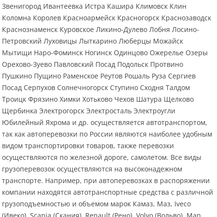
Звенигород Ивантеевка Истра Кашира Климовск Клин
Коломна Королев Красноармейск Красногорск Краснозаводск
Краснознаменск Куровское Ликино-Дулево Лобня Лосино-
Петровский Луховицы Лыткарино Люберцы Можайск
Мытищи Наро-Фоминск Ногинск Одинцово Ожерелье Озеры
Орехово-Зуево Павловский Посад Подольск Протвино
Пушкино Пущино Раменское Реутов Рошаль Руза Сергиев
Посад Серпухов Солнечногорск Ступино Сходня Талдом
Троицк Фрязино Химки Хотьково Чехов Шатура Щелково
Щербинка Электрогорск Электросталь Электроугли
Юбилейный Яхрома и др. осуществляется автотранспортом,
так как автоперевозки по России являются наиболее удобным
видом транспортировки товаров, также перевозки
осуществляются по железной дороге, самолетом. Все виды
грузоперевозок осуществляются на высоконадежном
транспорте. Например, при автоперевозках в распоряжении
компании находятся автотранспортные средства с различной
грузоподъемностью и объемом марок Камаз, Маз, Iveco
(Ивеко), Scania (Скания), Renault (Рено), Volvo (Вольво), Man