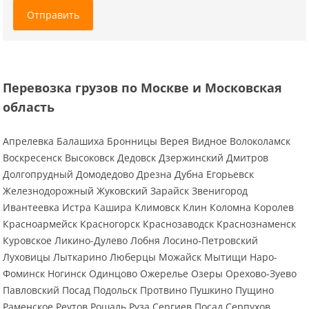
Отправить
Перевозка грузов по Москве и Московская
область
Апрелевка Балашиха Бронницы Верея Видное Волоколамск
Воскресенск Высоковск Дедовск Дзержинский Дмитров
Долгопрудный Домодедово Дрезна Дубна Егорьевск
Железнодорожный Жуковский Зарайск Звенигород
Ивантеевка Истра Кашира Климовск Клин Коломна Королев
Красноармейск Красногорск Краснозаводск Краснознаменск
Куровское Ликино-Дулево Лобня Лосино-Петровский
Луховицы Лыткарино Люберцы Можайск Мытищи Наро-
Фоминск Ногинск Одинцово Ожерелье Озеры Орехово-Зуево
Павловский Посад Подольск Протвино Пушкино Пущино
Раменское Реутов Рошаль Руза Сергиев Посад Серпухов