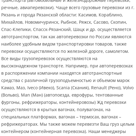
транспорта (автомобильные и железнодорожные перевозки,
речные, авиаперевозки). Чаще всего грузовые перевозки из г.
Рязань и города Рязанской области: Касимов, Кораблино,
Михайлов, Новомичуринск, Рыбное, Ряжск, Сасово, Скопин,
Спас-Клепики, Спасск-Рязанский, Шацк и др. осуществляется
автотранспортом, так как автоперевозки по России являются
наиболее удобным видом транспортировки товаров, также
перевозки осуществляются по железной дороге, самолетом.
Все виды грузоперевозок осуществляются на
высоконадежном транспорте. Например, при автоперевозках
в распоряжении компании находятся автотранспортные
средства с различной грузоподъемностью и объемом марок
Камаз, Маз, Iveco (Ивеко), Scania (Скания), Renault (Рено), Volvo
(Вольво), Man (Ман) (автопоезда, еврофуры, тентованные
фургоны, рефрижераторы, контейнеровозы) Жд перевозки
осуществляются в крытых вагонах, полувагонах, на
специальных платформах, вагонах – термосах, вагонах –
рефрижераторах. Мы также можем перевезти Ваш груз целым
контейнером (контейнерная перевозка). Наши менеджеры