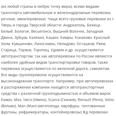
(из любой страны в любую точку мира), всеми видами
транспорта (автомобильные и железнодорожные перевозки,
речные, авиаперевозки). Чаще всего грузовые перевозки из г.
Тверь и города Тверской области: Андреаполь, Бежецк,
Белый, Бологое, Весьегонск, Вышний Волочек, Западная
Двина, Зубцов, Калязин, Кашин, Кимры, Конаково, Красный
Холм, Кувшиново, Лихославль, Нелидово, Осташков, Ржев,
Старица, Торжок, Торопец, Удомля и др. осуществляется
автотранспортом, так как автоперевозки по России являются
наиболее удобным видом транспортировки товаров, также
перевозки осуществляются по железной дороге, самолетом.
Все виды грузоперевозок осуществляются на
высоконадежном транспорте. Например, при автоперевозках
в распоряжении компании находятся автотранспортные
средства с различной грузоподъемностью и объемом марок
Камаз, Маз, Iveco (Ивеко), Scania (Скания), Renault (Рено), Volvo
(Вольво), Man (Ман) (автопоезда, еврофуры, тентованные
фургоны, рефрижераторы, контейнеровозы) Жд перевозки