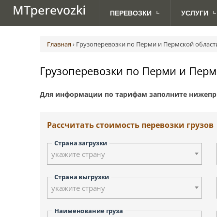
ПЕРЕВОЗКИ
УСЛУГИ
МЕЖДУНАРОДНЫЕ
ДЛЯ
Авиаперевозки грузов
Абакан
Австрия (Вена)
Ав
ПЕРЕВОЗКИ ПО РОССИИ
АВТОВЛАДЕЛЬЦЕВ
ПЕРЕВОЗКИ
Главная
›
Грузоперевозки по Перми и Пермской област
Грузоперевозки с TIRом и CMR
Анадырь
Великобритания (Лондон)
Ж.
Доставка посылок
Биробиджан
Дания (Копенгаген)
Грузоперевозки по Перми и Перм
Морские грузоперевозки
Владивосток
Латвия (Рига)
Сборные грузоперевозки
Дудинка
Норвегия (Осло)
Для информации по тарифам заполните нижепр
Йошкар-Ола
Сербия (Белград)
Курган
Финляндия (Хельсинки)
Киров
Швеция (Стокгольм)
Рассчитать стоимость перевозки грузов
Красноярск
Москва
Страна загрузки
Новосибирск
укажите страну
Петрозаводск
Палана
Страна выгрузки
укажите страну
Санкт-Петербург
Смоленск
Наименование груза
Тверь