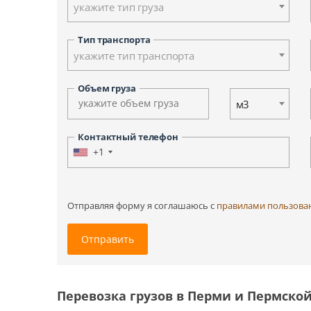
укажите тип груза
Ульяновск
Ханты-Мансийск
Тип транспорта
Южно-Сахалинск
укажите тип транспорта
Другие города
Объем груза
м3
Контактный телефон
+1
Отправляя форму я соглашаюсь c
правилами пользова
Отправить
Перевозка грузов в Перми и Пермско