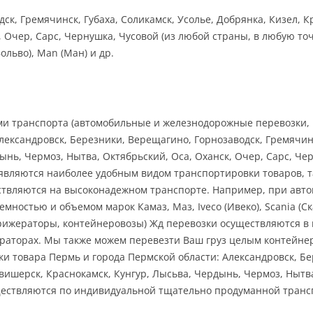
к, Гремячинск, Губаха, Соликамск, Усолье, Добрянка, Кизел, К
, Очер, Сарс, Чернушка, Чусовой (из любой страны, в любую т
(Вольво), Man (Ман) и др.
ами транспорта (автомобильные и железнодорожные перевозки, 
лександровск, Березники, Верещагино, Горнозаводск, Гремячинс
ынь, Чермоз, Нытва, Октябрьский, Оса, Оханск, Очер, Сарс, Че
и являются наиболее удобным видом транспортировки товаров, 
ествляются на высоконадежном транспорте. Например, при авт
остью и объемом марок Камаз, Маз, Iveco (Ивеко), Scania (Скани
рижераторы, контейнеровозы) Жд перевозки осуществляются в 
жераторах. Мы также можем перевезти Ваш груз целым контейн
 товара Пермь и города Пермской области: Александровск, Бе
овишерск, Краснокамск, Кунгур, Лысьва, Чердынь, Чермоз, Нытва
существляются по индивидуальной тщательно продуманной транс