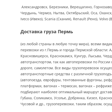
Александровск, Березники, Верещагино, Горнозаводс
Чердынь, Чермоз, Нытва, Октябрьский, Оса, Оханск
Iveco (Ивеко), Scania (Скания), Renault (Рено), Volvo 
Доставка груза Пермь
(из любой страны в любую точку мира), всеми вид
перевозки из г.Пермь и города Пермской области: А
Красновишерск, Краснокамск, Кунгур, Лысьва, Черд
автотранспортом, так как автоперевозки по Росси
дороге, самолетом. Все виды грузоперевозок осущ
автотранспортные средства с различной грузоподъемн
(автопоезда, еврофуры, тентованные фургоны, реф
платформах, вагонах – термосах, вагонах – рефри
подбирают наиболее оптимальный маршрут доставки
Губаха, Соликамск, Усолье, Добрянка, Кизел, Красн
Чусовой и др., грузоперевозки, таким образом, о