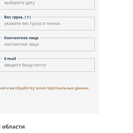
Уфа
Улан-Удэ
Чита
Черкесск
Вес груза, ( т )
Элиста
Ярославль
Контактное лицо
E-mail
ния
и на
обработку моих персональных данных
й области