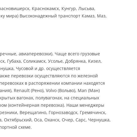
расновишерск, Краснокамск, Кунгур, Лысьва,
очку мира) Высоконадежный транспорт Камаз, Маз,
речные, авиаперевозки). Чаще всего грузовые
к, Губаха, Соликамск, Усолье, Добрянка, Кизел,
рнушка, Чусовой и др. осуществляется
также перевозки осуществляются по железной
оперевозках в распоряжении компании находятся
я), Renault (Рено), Volvo (Вольво), Man (Ман)
крытых вагонах, полувагонах, на специальных
ером (контейнерная перевозка). Наши менеджеры
резники, Верещагино, Горнозаводск, Гремячинск,
, Октябрьский, Оса, Оханск, Очер, Сарс, Чернушка,
портной схеме.