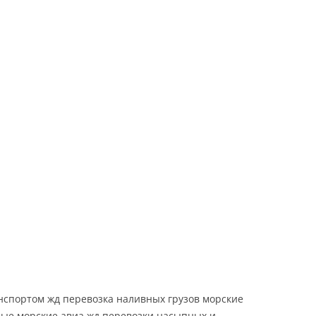
Хабаровск
Челябинск
Якутск
нспортом жд перевозка наливных грузов морские
ые морские авиа жд перевозки насыпных и