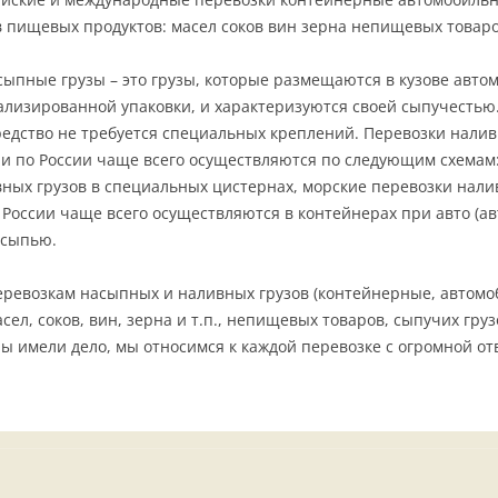
 пищевых продуктов: масел соков вин зерна непищевых товаро
ыпные грузы – это грузы, которые размещаются в кузове автом
ализированной упаковки, и характеризуются своей сыпучестью.
редство не требуется специальных креплений. Перевозки нали
и по России чаще всего осуществляются по следующим схемам:
ных грузов в специальных цистернах, морские перевозки налив
России чаще всего осуществляются в контейнерах при авто (а
ссыпью.
евозкам насыпных и наливных грузов (контейнерные, автомоб
ел, соков, вин, зерна и т.п., непищевых товаров, сыпучих груз
ы имели дело, мы относимся к каждой перевозке с огромной о