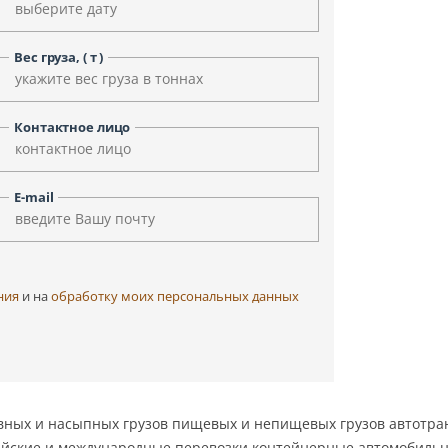
Уфа
Улан-Удэ
Чита
Черкесск
Вес груза, ( т )
Элиста
Ярославль
Контактное лицо
E-mail
ния
и на
обработку моих персональных данных
вных и насыпных грузов пищевых и непищевых грузов автотра
ийские и международные перевозки контейнерные автомобильн