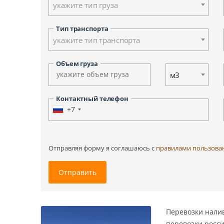
укажите тип груза
Ульяновск
Ханты-Мансийск
Тип транспорта
Южно-Сахалинск
укажите тип транспорта
Другие города
Объем груза
м3
Контактный телефон
+7
Отправляя форму я соглашаюсь c
правилами пользова
Отправить
Перевозки нали
перевозки росс