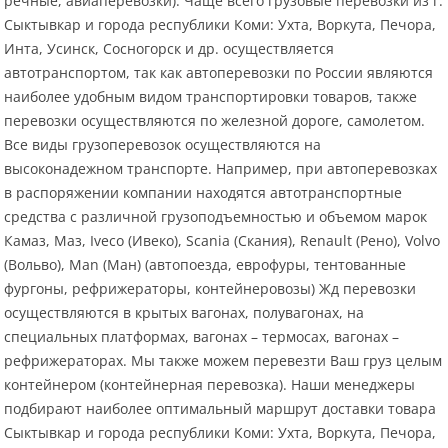
речные, авиаперевозки). Чаще всего грузовые перевозки из г.
Сыктывкар и города республики Коми: Ухта, Воркута, Печора,
Инта, Усинск, Сосногорск и др. осуществляется
автотранспортом, так как автоперевозки по России являются
наиболее удобным видом транспортировки товаров, также
перевозки осуществляются по железной дороге, самолетом.
Все виды грузоперевозок осуществляются на
высоконадежном транспорте. Например, при автоперевозках
в распоряжении компании находятся автотранспортные
средства с различной грузоподъемностью и объемом марок
Камаз, Маз, Iveco (Ивеко), Scania (Скания), Renault (Рено), Volvo
(Вольво), Man (Ман) (автопоезда, еврофуры, тентованные
фургоны, рефрижераторы, контейнеровозы) Жд перевозки
осуществляются в крытых вагонах, полувагонах, на
специальных платформах, вагонах – термосах, вагонах –
рефрижераторах. Мы также можем перевезти Ваш груз целым
контейнером (контейнерная перевозка). Наши менеджеры
подбирают наиболее оптимальный маршрут доставки товара
Сыктывкар и города республики Коми: Ухта, Воркута, Печора,