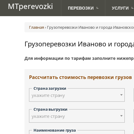
ПЕРЕВОЗКИ
УСЛУГИ
МЕЖДУНАРОДНЫЕ
ДЛЯ
Авиаперевозки грузов
Абакан
Австрия (Вена)
Ав
ПЕРЕВОЗКИ ПО РОССИИ
АВТОВЛАДЕЛЬЦЕВ
ПЕРЕВОЗКИ
Главная
›
Грузоперевозки Иваново и города Ивановско
Грузоперевозки с TIRом и CMR
Анадырь
Великобритания (Лондон)
Ж.
Доставка посылок
Биробиджан
Дания (Копенгаген)
Грузоперевозки Иваново и город
Морские грузоперевозки
Владивосток
Латвия (Рига)
Сборные грузоперевозки
Дудинка
Норвегия (Осло)
Для информации по тарифам заполните нижепр
Йошкар-Ола
Сербия (Белград)
Курган
Финляндия (Хельсинки)
Киров
Швеция (Стокгольм)
Рассчитать стоимость перевозки грузов
Красноярск
Москва
Страна загрузки
Новосибирск
укажите страну
Петрозаводск
Палана
Страна выгрузки
укажите страну
Санкт-Петербург
Смоленск
Наименование груза
Тверь