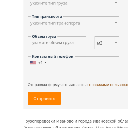
укажите тип груза
Ульяновск
Ханты-Мансийск
Тип транспорта
Южно-Сахалинск
укажите тип транспорта
Другие города
Объем груза
м3
Контактный телефон
+1
Отправляя форму я соглашаюсь c
правилами пользова
Отправить
Грузоперевозки Иваново и города Ивановской облас
Высоконадежный транспорт Камаз, Маз, Iveco (Ивеко),