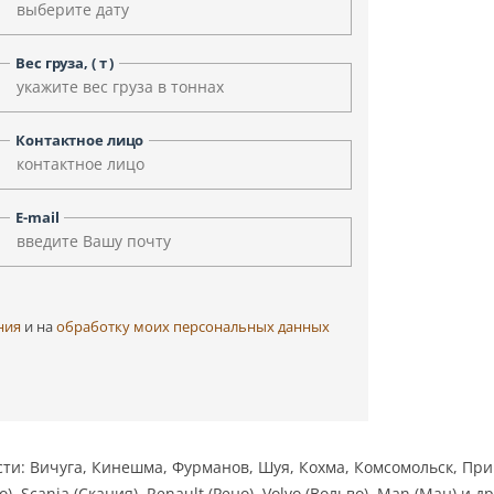
Уфа
Улан-Удэ
Чита
Черкесск
Вес груза, ( т )
Элиста
Ярославль
Контактное лицо
E-mail
ния
и на
обработку моих персональных данных
ти: Вичуга, Кинешма, Фурманов, Шуя, Кохма, Комсомольск, При
 Scania (Скания), Renault (Рено), Volvo (Вольво), Man (Ман) и др