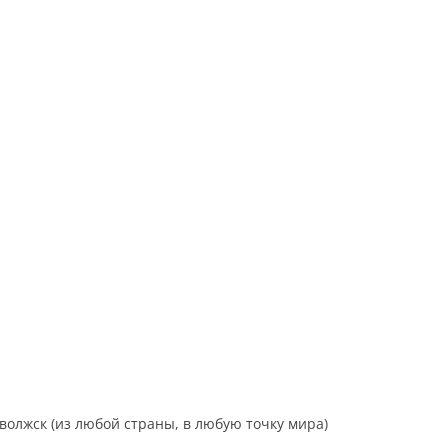
Хабаровск
Челябинск
Якутск
волжск (из любой страны, в любую точку мира)
.