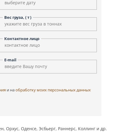
Уфа
Улан-Удэ
Чита
Черкесск
Вес груза, ( т )
Элиста
Ярославль
Контактное лицо
E-mail
ния
и на
обработку моих персональных данных
, Орхус, Оденсе, Эсбьерг, Раннерс, Коллинг и др.