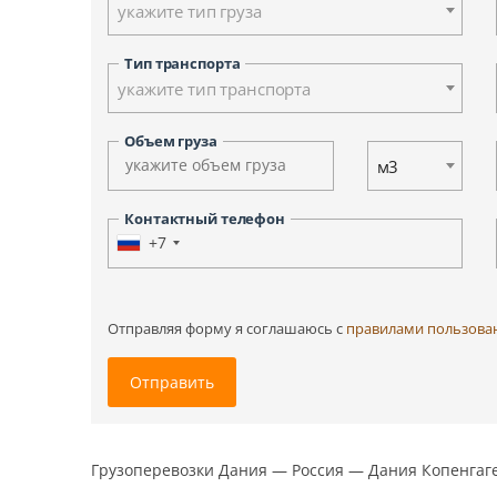
укажите тип груза
Ульяновск
Ханты-Мансийск
Тип транспорта
Южно-Сахалинск
укажите тип транспорта
Другие города
Объем груза
м3
Контактный телефон
+7
Отправляя форму я соглашаюсь c
правилами пользова
Отправить
Грузоперевозки Дания — Россия — Дания Копенгаген