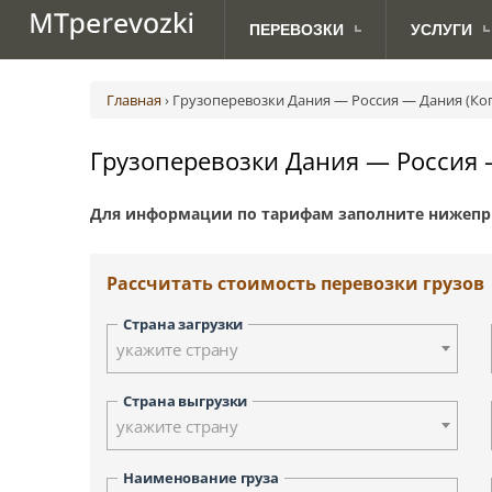
ПЕРЕВОЗКИ
УСЛУГИ
МЕЖДУНАРОДНЫЕ
ДЛЯ
Авиаперевозки грузов
Абакан
Австрия (Вена)
Ав
ПЕРЕВОЗКИ ПО РОССИИ
АВТОВЛАДЕЛЬЦЕВ
ПЕРЕВОЗКИ
Главная
›
Грузоперевозки Дания — Россия — Дания (Ко
Грузоперевозки с TIRом и CMR
Анадырь
Великобритания (Лондон)
Ж.
Доставка посылок
Биробиджан
Дания (Копенгаген)
Грузоперевозки Дания — Россия 
Морские грузоперевозки
Владивосток
Латвия (Рига)
Сборные грузоперевозки
Дудинка
Норвегия (Осло)
Для информации по тарифам заполните нижепр
Йошкар-Ола
Сербия (Белград)
Курган
Финляндия (Хельсинки)
Киров
Швеция (Стокгольм)
Рассчитать стоимость перевозки грузов
Красноярск
Москва
Страна загрузки
Новосибирск
укажите страну
Петрозаводск
Палана
Страна выгрузки
укажите страну
Санкт-Петербург
Смоленск
Наименование груза
Тверь