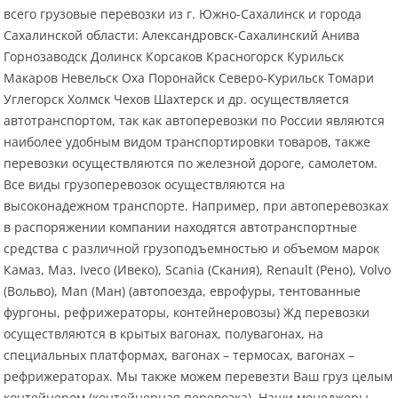
всего грузовые перевозки из г. Южно-Сахалинск и города
Сахалинской области: Александровск-Сахалинский Анива
Горнозаводск Долинск Корсаков Красногорск Курильск
Макаров Невельск Оха Поронайск Северо-Курильск Томари
Углегорск Холмск Чехов Шахтерск и др. осуществляется
автотранспортом, так как автоперевозки по России являются
наиболее удобным видом транспортировки товаров, также
перевозки осуществляются по железной дороге, самолетом.
Все виды грузоперевозок осуществляются на
высоконадежном транспорте. Например, при автоперевозках
в распоряжении компании находятся автотранспортные
средства с различной грузоподъемностью и объемом марок
Камаз, Маз, Iveco (Ивеко), Scania (Скания), Renault (Рено), Volvo
(Вольво), Man (Ман) (автопоезда, еврофуры, тентованные
фургоны, рефрижераторы, контейнеровозы) Жд перевозки
осуществляются в крытых вагонах, полувагонах, на
специальных платформах, вагонах – термосах, вагонах –
рефрижераторах. Мы также можем перевезти Ваш груз целым
контейнером (контейнерная перевозка). Наши менеджеры