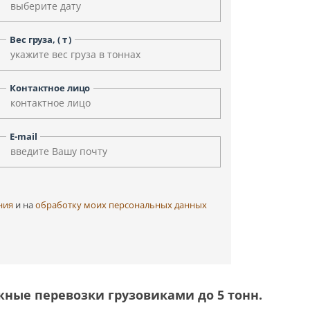
Уфа
Улан-Удэ
Чита
Черкесск
Вес груза, ( т )
Элиста
Ярославль
Контактное лицо
E-mail
ния
и на
обработку моих персональных данных
ные перевозки грузовиками до 5 тонн.