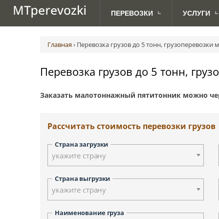
ПЕРЕВОЗКИ
УСЛУГИ
МЕЖДУНАРОДНЫЕ
ДЛЯ
Авиаперевозки грузов
Абакан
Австрия (Вена)
Ав
ПЕРЕВОЗКИ ПО РОССИИ
АВТОВЛАДЕЛЬЦЕВ
ПЕРЕВОЗКИ
Главная
›
Перевозка грузов до 5 тонн, грузоперевозки
Грузоперевозки с TIRом и CMR
Анадырь
Великобритания (Лондон)
Ж.
Доставка посылок
Биробиджан
Дания (Копенгаген)
Перевозка грузов до 5 тонн, гру
Морские грузоперевозки
Владивосток
Латвия (Рига)
Сборные грузоперевозки
Дудинка
Норвегия (Осло)
Заказать малотоннажный пятитонник можно че
Йошкар-Ола
Сербия (Белград)
Курган
Финляндия (Хельсинки)
Киров
Швеция (Стокгольм)
Рассчитать стоимость перевозки грузов
Красноярск
Москва
Страна загрузки
Новосибирск
укажите страну
Петрозаводск
Палана
Страна выгрузки
укажите страну
Санкт-Петербург
Смоленск
Наименование груза
Тверь