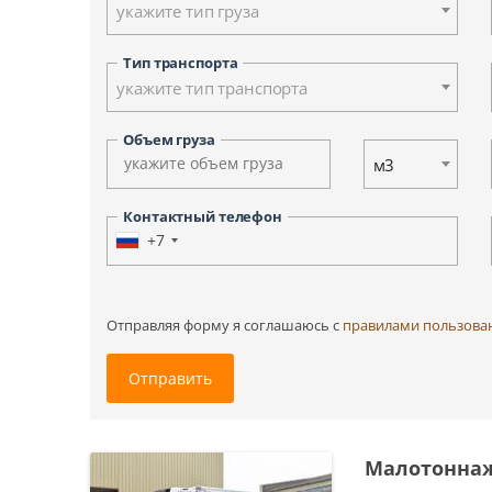
укажите тип груза
Ульяновск
Ханты-Мансийск
Тип транспорта
Южно-Сахалинск
укажите тип транспорта
Другие города
Объем груза
м3
Контактный телефон
+7
Отправляя форму я соглашаюсь c
правилами пользова
Отправить
Малотоннаж