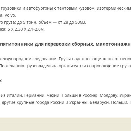
 грузовики и автофургоны с тентовым кузовом, изотермическим,
ia, Volvo.
 груза: до 5 тонн, объем — от 28 до 50м3.
а: 5 Х 2.30 Х 2.1-2.6м.
пятитонники для перевозки сборных, малотоннажн
международном следовании. Грузы надежно защищены от непог
 По желанию грузовладельца организуется сопровождение груза
х
з Италии, Германии, Чехии, Польши в Россию, Молдову, Украин
г, другие крупные города России и Украины, Беларуси, Польши,