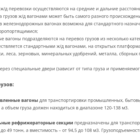
ж/д перевозки осуществляются на средние и дальние расстоян
 грузов ж/д вагонами может быть самого разного происхождени
 в железнодорожных вагонах возможна для стандартного назнач
коропортящимися;
е вагоны подразделяются на перевоз грузов из несколько кат
ствляется стандартными ж/д вагонами, на открытых платформах
и, леса, зерновых, минеральных удобрений, металла, сборных 
через специальные двери (зависит от типа груза и применяемог
узов:
овленные вагоны
для транспортировки промышленных, бытовых
, а объем груза должен находиться в диапазоне 120-138 м3.
ьные рефрижераторные секции
предназначены для транспорт
 до 49 тонн, а вместимость – от 94,5 до 108 м3. Грузоподъемн