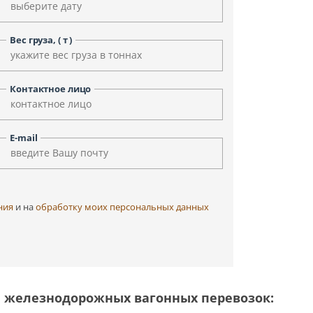
Уфа
Улан-Удэ
Чита
Черкесск
Вес груза, ( т )
Элиста
Ярославль
Контактное лицо
E-mail
ния
и на
обработку моих персональных данных
 железнодорожных вагонных перевозок: