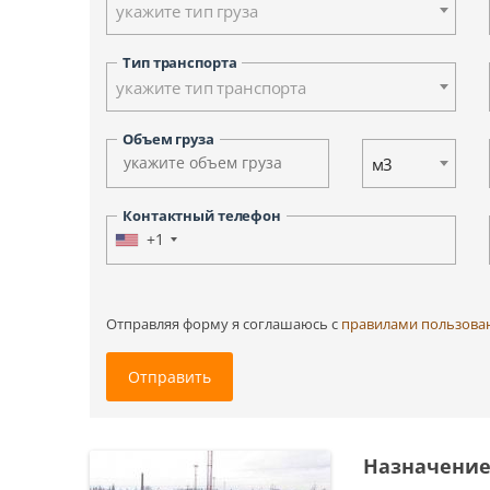
укажите тип груза
Ульяновск
Ханты-Мансийск
Тип транспорта
Южно-Сахалинск
укажите тип транспорта
Другие города
Объем груза
м3
Контактный телефон
+1
Отправляя форму я соглашаюсь c
правилами пользова
Отправить
Назначение