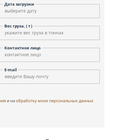
Уфа
Улан-Удэ
Дата загрузки
Чита
Черкесск
Элиста
Ярославль
Вес груза, ( т )
Контактное лицо
E-mail
ния
и на
обработку моих персональных данных