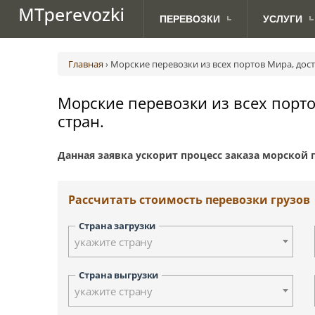
ПЕРЕВОЗКИ
УСЛУГИ
МЕЖДУНАРОДНЫЕ
ДЛЯ
Авиаперевозки грузов
Абакан
Австрия (Вена)
Ав
ПЕРЕВОЗКИ ПО РОССИИ
АВТОВЛАДЕЛЬЦЕВ
ПЕРЕВОЗКИ
Главная
›
Морские перевозки из всех портов Мира, дос
Грузоперевозки с TIRом и CMR
Анадырь
Великобритания (Лондон)
Ж.
Доставка посылок
Биробиджан
Дания (Копенгаген)
Морские перевозки из всех порто
Морские грузоперевозки
Владивосток
Латвия (Рига)
стран.
Сборные грузоперевозки
Дудинка
Норвегия (Осло)
Йошкар-Ола
Сербия (Белград)
Данная заявка ускорит процесс заказа морской 
Курган
Финляндия (Хельсинки)
Киров
Швеция (Стокгольм)
Красноярск
Рассчитать стоимость перевозки грузов
Москва
Новосибирск
Страна загрузки
Петрозаводск
укажите страну
Палана
Санкт-Петербург
Страна выгрузки
Смоленск
укажите страну
Тверь