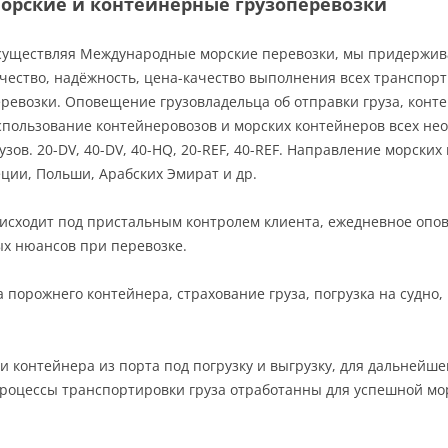
орские и контейнерные грузоперевозки
существляя Международные морские перевозки, мы придержива
чество, надёжность, цена-качество выполнения всех транспор
ревозки. Оповещение грузовладельца об отправки груза, конте
пользование контейнеровозов и морских контейнеров всех нео
узов. 20-DV, 40-DV, 40-HQ, 20-REF, 40-REF. Направление морски
еции, Польши, Арабских Эмират и др.
исходит под пристальным контролем клиента, ежедневное опов
х нюансов при перевозке.
 порожнего контейнера, страхование груза, погрузка на судно
и контейнера из порта под погрузку и выгрузку, для дальнейш
 процессы транспортировки груза отработанны для успешной мо